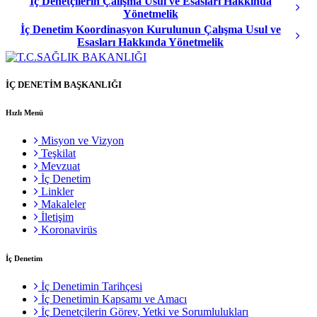
İç Denetçilerin Çalışma Usul ve Esasları Hakkında
Yönetmelik
İç Denetim Koordinasyon Kurulunun Çalışma Usul ve
Esasları Hakkında Yönetmelik
İÇ DENETİM BAŞKANLIĞI
Hızlı Menü
Misyon ve Vizyon
Teşkilat
Mevzuat
İç Denetim
Linkler
Makaleler
İletişim
Koronavirüs
İç Denetim
İç Denetimin Tarihçesi
İç Denetimin Kapsamı ve Amacı
İç Denetçilerin Görev, Yetki ve Sorumlulukları