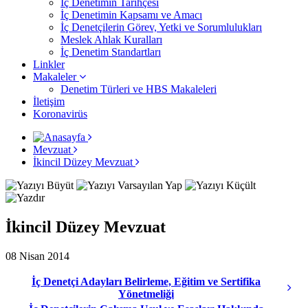
İç Denetimin Tarihçesi
İç Denetimin Kapsamı ve Amacı
İç Denetçilerin Görev, Yetki ve Sorumlulukları
Meslek Ahlak Kuralları
İç Denetim Standartları
Linkler
Makaleler
Denetim Türleri ve HBS Makaleleri
İletişim
Koronavirüs
Mevzuat
İkincil Düzey Mevzuat
İkincil Düzey Mevzuat
08 Nisan 2014
İç Denetçi Adayları Belirleme, Eğitim ve Sertifika
Yönetmeliği