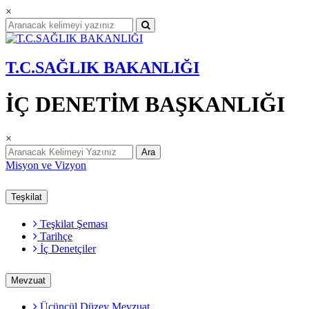
×
T.C.SAĞLIK BAKANLIĞI
İÇ DENETİM BAŞKANLIĞI
×
Ara
Misyon ve Vizyon
Teşkilat
Teşkilat Şeması
Tarihçe
İç Denetçiler
Mevzuat
Üçüncül Düzey Mevzuat