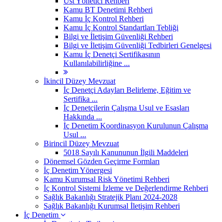
Üst Yönetici Rehberi
Kamu BT Denetimi Rehberi
Kamu İç Kontrol Rehberi
Kamu İç Kontrol Standartları Tebliği
Bilgi ve İletişim Güvenliği Rehberi
Bilgi ve İletişim Güvenliği Tedbirleri Genelgesi
Kamu İç Denetçi Sertifikasının
Kullanılabilirliğine ...
İkincil Düzey Mevzuat
İç Denetçi Adayları Belirleme, Eğitim ve
Sertifika ...
İç Denetçilerin Çalışma Usul ve Esasları
Hakkında ...
İç Denetim Koordinasyon Kurulunun Çalışma
Usul ...
Birincil Düzey Mevzuat
5018 Sayılı Kanununun İlgili Maddeleri
Dönemsel Gözden Geçirme Formları
İç Denetim Yönergesi
Kamu Kurumsal Risk Yönetimi Rehberi
İç Kontrol Sistemi İzleme ve Değerlendirme Rehberi
Sağlık Bakanlığı Stratejik Planı 2024-2028
Sağlık Bakanlığı Kurumsal İletişim Rehberi
İç Denetim