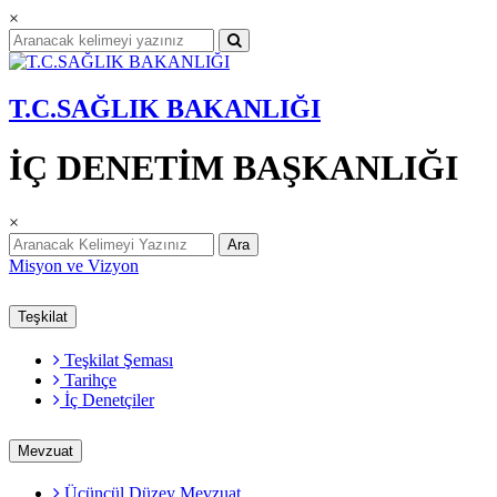
×
T.C.SAĞLIK BAKANLIĞI
İÇ DENETİM BAŞKANLIĞI
×
Ara
Misyon ve Vizyon
Teşkilat
Teşkilat Şeması
Tarihçe
İç Denetçiler
Mevzuat
Üçüncül Düzey Mevzuat