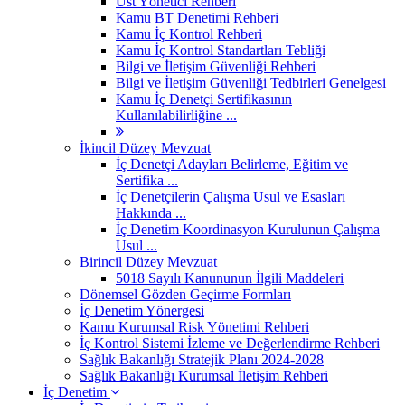
Üst Yönetici Rehberi
Kamu BT Denetimi Rehberi
Kamu İç Kontrol Rehberi
Kamu İç Kontrol Standartları Tebliği
Bilgi ve İletişim Güvenliği Rehberi
Bilgi ve İletişim Güvenliği Tedbirleri Genelgesi
Kamu İç Denetçi Sertifikasının
Kullanılabilirliğine ...
İkincil Düzey Mevzuat
İç Denetçi Adayları Belirleme, Eğitim ve
Sertifika ...
İç Denetçilerin Çalışma Usul ve Esasları
Hakkında ...
İç Denetim Koordinasyon Kurulunun Çalışma
Usul ...
Birincil Düzey Mevzuat
5018 Sayılı Kanununun İlgili Maddeleri
Dönemsel Gözden Geçirme Formları
İç Denetim Yönergesi
Kamu Kurumsal Risk Yönetimi Rehberi
İç Kontrol Sistemi İzleme ve Değerlendirme Rehberi
Sağlık Bakanlığı Stratejik Planı 2024-2028
Sağlık Bakanlığı Kurumsal İletişim Rehberi
İç Denetim