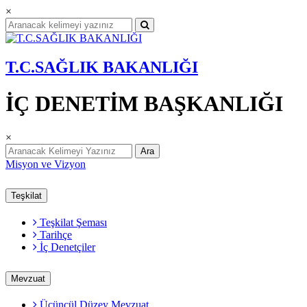
×
T.C.SAĞLIK BAKANLIĞI
İÇ DENETİM BAŞKANLIĞI
×
Ara
Misyon ve Vizyon
Teşkilat
Teşkilat Şeması
Tarihçe
İç Denetçiler
Mevzuat
Üçüncül Düzey Mevzuat