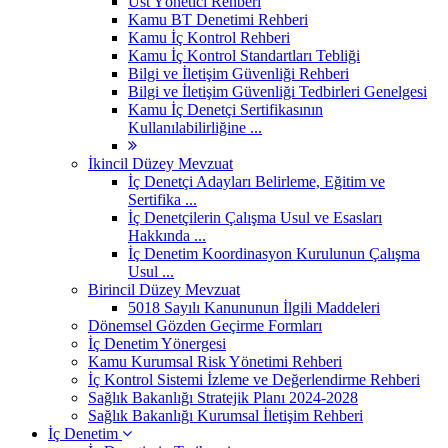
Üst Yönetici Rehberi
Kamu BT Denetimi Rehberi
Kamu İç Kontrol Rehberi
Kamu İç Kontrol Standartları Tebliği
Bilgi ve İletişim Güvenliği Rehberi
Bilgi ve İletişim Güvenliği Tedbirleri Genelgesi
Kamu İç Denetçi Sertifikasının
Kullanılabilirliğine ...
İkincil Düzey Mevzuat
İç Denetçi Adayları Belirleme, Eğitim ve
Sertifika ...
İç Denetçilerin Çalışma Usul ve Esasları
Hakkında ...
İç Denetim Koordinasyon Kurulunun Çalışma
Usul ...
Birincil Düzey Mevzuat
5018 Sayılı Kanununun İlgili Maddeleri
Dönemsel Gözden Geçirme Formları
İç Denetim Yönergesi
Kamu Kurumsal Risk Yönetimi Rehberi
İç Kontrol Sistemi İzleme ve Değerlendirme Rehberi
Sağlık Bakanlığı Stratejik Planı 2024-2028
Sağlık Bakanlığı Kurumsal İletişim Rehberi
İç Denetim