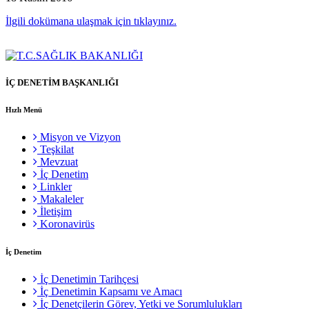
İlgili dokümana ulaşmak için tıklayınız.
İÇ DENETİM BAŞKANLIĞI
Hızlı Menü
Misyon ve Vizyon
Teşkilat
Mevzuat
İç Denetim
Linkler
Makaleler
İletişim
Koronavirüs
İç Denetim
İç Denetimin Tarihçesi
İç Denetimin Kapsamı ve Amacı
İç Denetçilerin Görev, Yetki ve Sorumlulukları